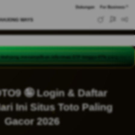
Dukungan
For Business
Cari
Troli
Login/Sign-Up
MAHJONG WAYS
Cari
pilkan informasi RTP hingga 97% yang dapat dijadikan refe
O9 🤪 Login & Daftar
ari Ini Situs Toto Paling
Gacor 2026