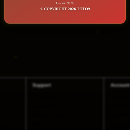
Gacor 2026
© COPYRIGHT 2026 TOTO9
Support
Account
Pusat Bantuan
Login Mem
Live Chat 24/7
Daftar Aku
WhatsApp Support
Lupa Pass
FAQ
Riwayat Tr