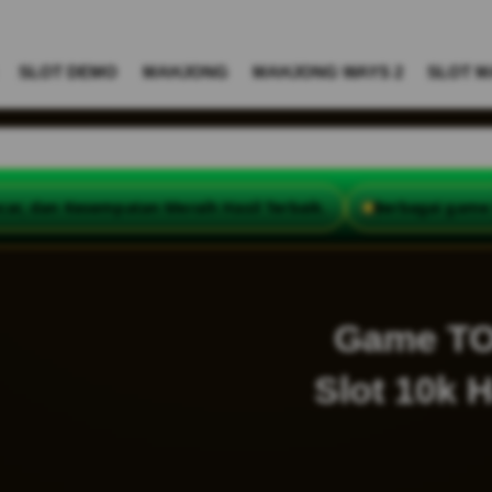
SLOT DEMO
MAHJONG
MAHJONG WAYS 2
SLOT 
patan Meraih Hasil Terbaik.
Berbagai game Mahjong menam
Game TOT
Slot 10k H