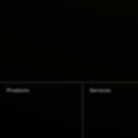
Layer Popup Close
TOTO9
>
TOTO9 LOGIN
>
TOTO9 LINK
Footer Navigation
Products
Services
TOTO9
Promo & Bonus Harian
MAHJONG
Turnamen & Event
MAHJONG SLOT
Program VIP & Cashback
MAHJONG WAYS
Metode Pembayaran